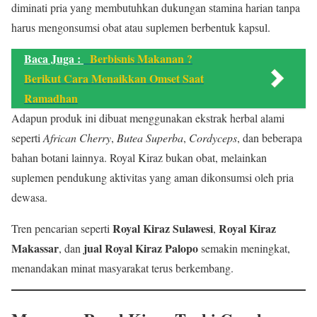
diminati pria yang membutuhkan dukungan stamina harian tanpa
harus mengonsumsi obat atau suplemen berbentuk kapsul.
Baca Juga :
Berbisnis Makanan ?
Berikut Cara Menaikkan Omset Saat
Ramadhan
Adapun produk ini dibuat menggunakan ekstrak herbal alami
seperti
African Cherry
,
Butea Superba
,
Cordyceps
, dan beberapa
bahan botani lainnya. Royal Kiraz bukan obat, melainkan
suplemen pendukung aktivitas yang aman dikonsumsi oleh pria
dewasa.
Royal Kiraz Sulawesi
Royal Kiraz
Tren pencarian seperti
,
Makassar
jual Royal Kiraz Palopo
, dan
semakin meningkat,
menandakan minat masyarakat terus berkembang.