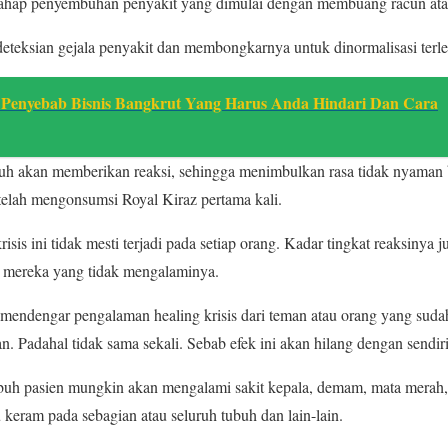
tahap penyembuhan penyakit yang dimulai dengan membuang racun ata
ndeteksian gejala penyakit dan membongkarnya untuk dinormalisasi terl
 Penyebab Bisnis Bangkrut Yang Harus Anda Hindari Dan Cara
ubuh akan memberikan reaksi, sehingga menimbulkan rasa tidak nyaman 
etelah mengonsumsi Royal Kiraz pertama kali.
isis ini tidak mesti terjadi pada setiap orang. Kadar tingkat reaksinya 
 mereka yang tidak mengalaminya.
 mendengar pengalaman healing krisis dari teman atau orang yang suda
n. Padahal tidak sama sekali. Sebab efek ini akan hilang dengan sendir
 tubuh pasien mungkin akan mengalami sakit kepala, demam, mata merah, 
 keram pada sebagian atau seluruh tubuh dan lain-lain.