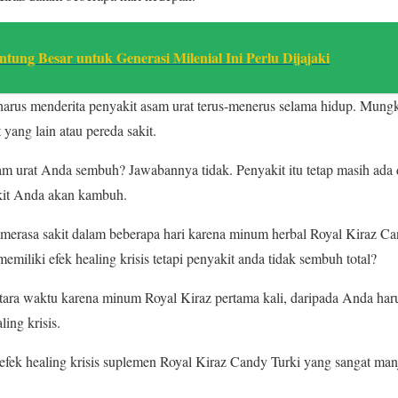
ntung Besar untuk Generasi Milenial Ini Perlu Dijajaki
harus menderita penyakit asam urat terus-menerus selama hidup. Mun
yang lain atau pereda sakit.
m urat Anda sembuh? Jawabannya tidak. Penyakit itu tetap masih ada 
kit Anda akan kambuh.
 merasa sakit dalam beberapa hari karena minum herbal Royal Kiraz Ca
emiliki efek healing krisis tetapi penyakit anda tidak sembuh total?
ntara waktu karena minum Royal Kiraz pertama kali, daripada Anda har
ing krisis.
h efek healing krisis suplemen Royal Kiraz Candy Turki yang sangat m