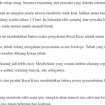
a setiap orang, biasanya tergantung dari penyakit yang diderita sebelu
n ini mungkin pasien merasa menderita, tidak kuat, bahkan mulai mena
hilang sendiri dalam 3-5 hari. Ini bukanlah efek samping atau penyakit
un Anda merasa malah menjadi buruk.
s ini membuktikan bahwa reaksi pengobatan Royal Kiraz adalah murni se
risis, tubuh sedang mengalami penyesuaian secara fisiologis. Tubuh ya
n tersebut dibuang keluar tubuh.
ekarang jadi lebih encer. Metabolisme yang semula lambat sekarang ce
ya sedikit, sekarang banyak, dan sebagainya.
isis dari produk Royal Kiraz membuktikan bahwa proses penyembuhan her
ang menderita sakit asam urat, mungkin akan muncul rasa sakit atau ke
iraz dalam beberapa hari kedepan.