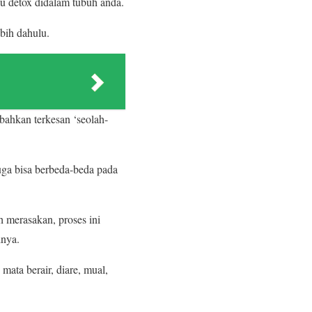
u detox didalam tubuh anda.
ebih dahulu.
bahkan terkesan ‘seolah-
juga bisa berbeda-beda pada
h merasakan, proses ini
inya.
mata berair, diare, mual,