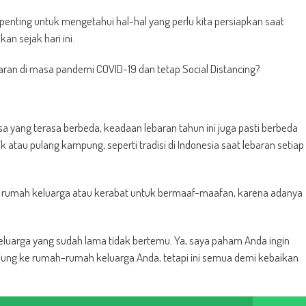
, penting untuk mengetahui hal-hal yang perlu kita persiapkan saat
an sejak hari ini.
aran di masa pandemi COVID-19 dan tetap Social Distancing?
a yang terasa berbeda, keadaan lebaran tahun ini juga pasti berbeda
k atau pulang kampung, seperti tradisi di Indonesia saat lebaran setiap
i rumah keluarga atau kerabat untuk bermaaf-maafan, karena adanya
eluarga yang sudah lama tidak bertemu. Ya, saya paham Anda ingin
ung ke rumah-rumah keluarga Anda, tetapi ini semua demi kebaikan