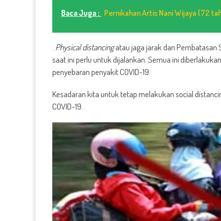
Baca Juga :
Pernikahan Artis Nani Wijaya (72 ta
.
Physical distancing
atau jaga jarak dan Pembatasan S
saat ini perlu untuk dijalankan. Semua ini diberlak
penyebaran penyakit COVID-19.
Kesadaran kita untuk tetap melakukan social distanc
COVID-19.