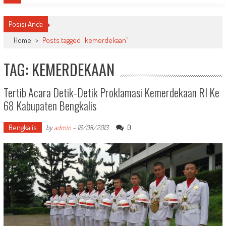
Posisi Anda
Home
>
Posts tagged "kemerdekaan"
TAG: KEMERDEKAAN
Tertib Acara Detik-Detik Proklamasi Kemerdekaan RI Ke
68 Kabupaten Bengkalis
Bengkalis
0
by
admin
-
16/08/2013