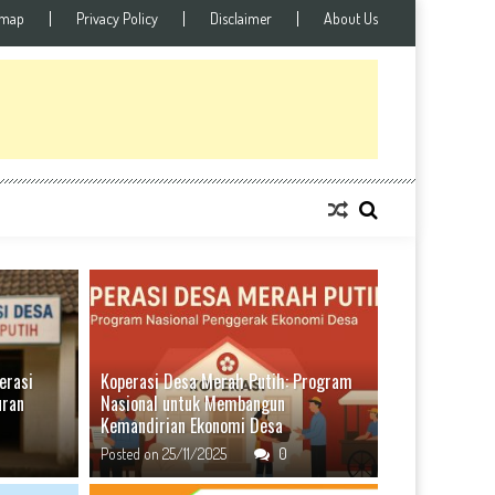
emap
Privacy Policy
Disclaimer
About Us
BERITA DESA
0
erasi
Koperasi Desa Merah Putih: Program
uran
Nasional untuk Membangun
Kemandirian Ekonomi Desa
Posted on
25/11/2025
0