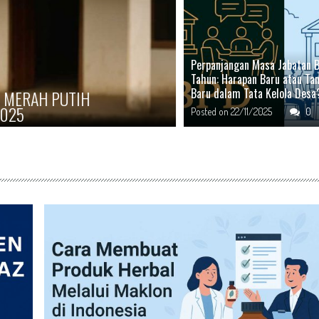
Perpanjangan Masa Jabatan B
Tahun: Harapan Baru atau Ta
Baru dalam Tata Kelola Desa
G USAHA HERBAL IMPORT
KOPERASI DESA MERA
MEMBANGUN KEMANDI
Posted on
22/11/2025
0