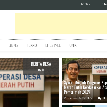
Kontak
Sit
L
BISNIS
TEKNO
LIFESTYLE
UNIK
BISNIS
0
Syarat Menjadi Pengurus Kop
Merah Putih Berdasarkan At
Pemerintah 2025
Posted on
01/12/2025
0