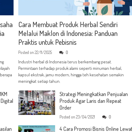
Usaha
Cara Membuat Produk Herbal Sendiri
ia
Melalui Maklon di Indonesia: Panduan
Praktis untuk Pebisnis
Posted on
22/11/2025
0
ang
Industri herbal di Indonesia terus berkembang pesat.
ilayah
Permintaan terhadap produk alami seperti minuman herbal,
eberapa
kapsul ekstrak, jamu modern, hingga teh kesehatan semakin
meningkat setiap tahun.
UMKM
Strategi Meningkatkan Penjualan
Digital
Produk Agar Laris dan Repeat
Order
Posted on
23/04/2021
0
asilan
4 Cara Promosi Bisnis Online Lewa