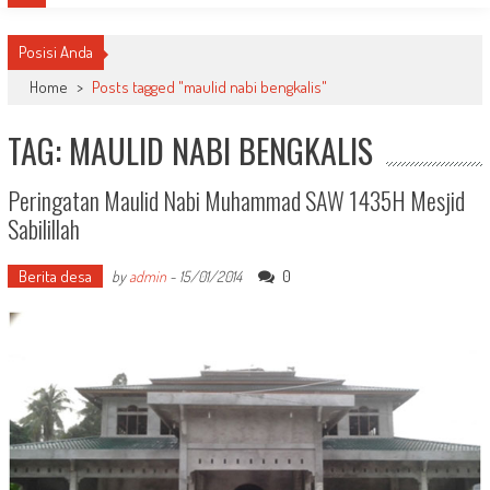
Posisi Anda
Home
>
Posts tagged "maulid nabi bengkalis"
TAG: MAULID NABI BENGKALIS
Peringatan Maulid Nabi Muhammad SAW 1435H Mesjid
Sabilillah
Berita desa
0
by
admin
-
15/01/2014