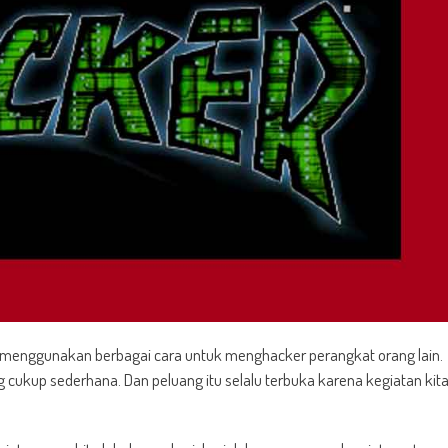
ha menggunakan berbagai cara untuk menghacker perangkat orang lain.
 cukup sederhana. Dan peluang itu selalu terbuka karena kegiatan kit