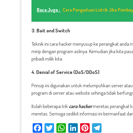
Baca Juga :
Cara Pengaduan Listrik Jika Pemba
3. Bait and Switch
Teknik ini cara hacker menyusup ke perangkat anda 
mirip dengan program aslinya. Kemudian jika kita p
pribadi milik kita.
4. Denial of Service (DoS/DDoS)
Prinsip ini digunakan untuk melumpuhkan server atau
program di server atau website sehinga tidak berfungsi
Itulah beberapa trik
cara hacker
meretas perangkat ko
meretas. Semoga sedikit informasi ini bermanfaat da
Facebook
Twitter
WhatsApp
LinkedIn
Pinterest
Telegra