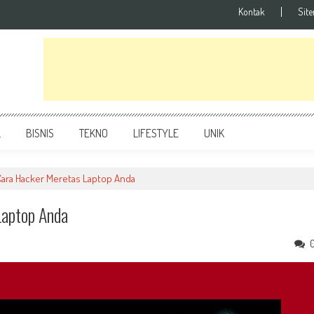
Kontak
Sit
L
BISNIS
TEKNO
LIFESTYLE
UNIK
 Cara Hacker Meretas Laptop Anda
Laptop Anda