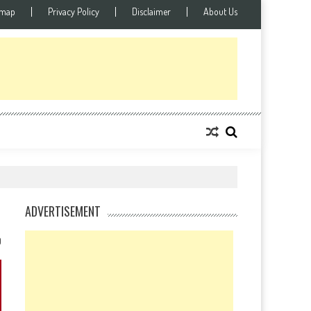
emap
Privacy Policy
Disclaimer
About Us
ADVERTISEMENT
0