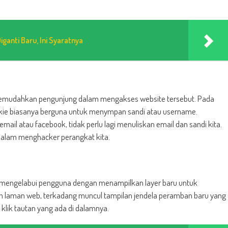
ganti Baru, Ini Syaratnya
emudahkan pengunjung dalam mengakses website tersebut. Pada
okie biasanya berguna untuk menympan sandi atau username.
 email atau facebook, tidak perlu lagi menuliskan email dan sandi kita.
s dalam menghacker perangkat kita.
mengelabui pengguna dengan menampilkan layer baru untuk
h laman web, terkadang muncul tampilan jendela peramban baru yang
lik tautan yang ada di dalamnya.