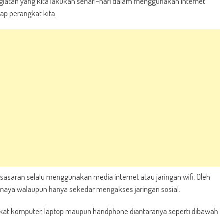
giatan yang kita lakukan sehari-hari dalam menggunakan internet
dap perangkat kita.
asaran selalu menggunakan media internet atau jaringan wifi. Oleh
a maya walaupun hanya sekedar mengakses jaringan sosial.
at komputer, laptop maupun handphone diantaranya seperti dibawah