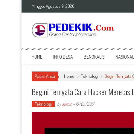
Skip
Minggu, Agustus 9, 2026
to
content
Top Info
Berita Terkini Bengkalis dan Nasional
HOME
INFO DESA
BENGKALIS
NASIONA
Posisi Anda
Home
>
Teknologi
>
Begini Ternyata
Begini Ternyata Cara Hacker Meretas 
Teknologi
by
admin
-
15/03/2017