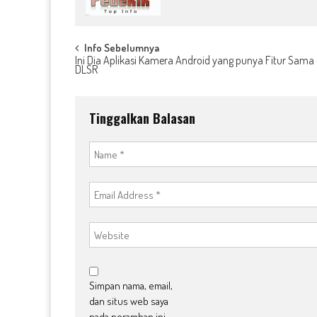
Post
Info Sebelumnya
Ini Dia Aplikasi Kamera Android yang punya Fitur Sama
DLSR
navigation
Tinggalkan Balasan
Simpan nama, email,
dan situs web saya
pada peramban ini