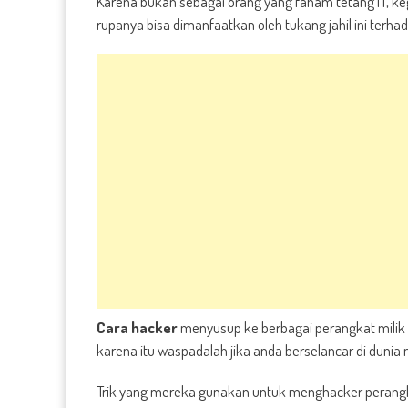
Karena bukan sebagai orang yang faham tetang IT, ke
rupanya bisa dimanfaatkan oleh tukang jahil ini terha
Cara hacker
menyusup ke berbagai perangkat milik s
karena itu waspadalah jika anda berselancar di duni
Trik yang mereka gunakan untuk menghacker perangk