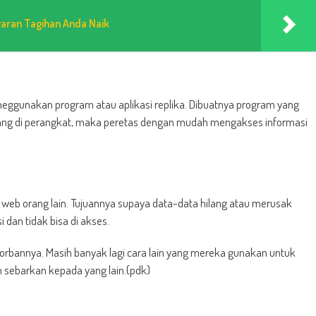
yaran Tagihan Anda Naik
meggunakan program atau aplikasi replika. Dibuatnya program yang
asang di perangkat, maka peretas dengan mudah mengakses informasi
 web orang lain. Tujuannya supaya data-data hilang atau merusak
 dan tidak bisa di akses.
rbannya. Masih banyak lagi cara lain yang mereka gunakan untuk
n sebarkan kepada yang lain.(pdk)
m