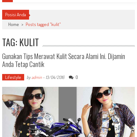
Posisi Anda
Home
>
Posts tagged "kulit"
TAG: KULIT
Gunakan Tips Merawat Kulit Secara Alami Ini. Dijamin
Anda Tetap Cantik
Lifestyle
0
by
admin
-
13/04/2016