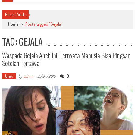
Posisi Anda
Home
>
Posts tagged "Gejala"
TAG: GEJALA
Waspada Gejala Aneh Ini, Ternyata Manusia Bisa Pingsan
Setelah Tertawa
Unik
0
by
admin
-
01/04/2016