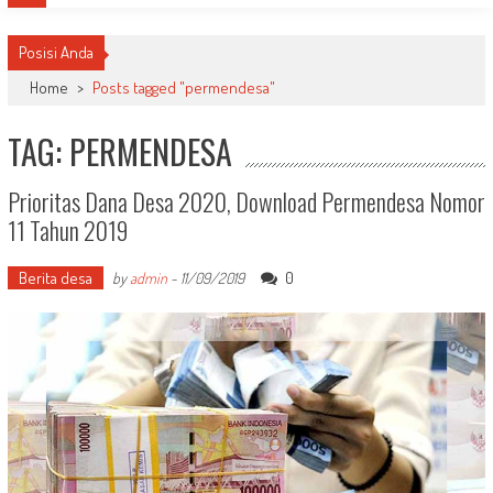
Posisi Anda
Home
>
Posts tagged "permendesa"
TAG: PERMENDESA
Prioritas Dana Desa 2020, Download Permendesa Nomor
11 Tahun 2019
Berita desa
0
by
admin
-
11/09/2019