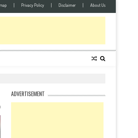
emap
Privacy Policy
Disclaimer
About Us
ADVERTISEMENT
0