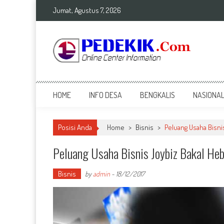
Skip
Jumat, Agustus 7, 2026
to
content
Top Info
Berita Terkini Bengkalis dan Nasional
HOME
INFO DESA
BENGKALIS
NASIONA
Posisi Anda
Home
>
Bisnis
>
Peluang Usaha Bisni
Peluang Usaha Bisnis Joybiz Bakal Heb
Bisnis
by
admin
-
18/12/2017