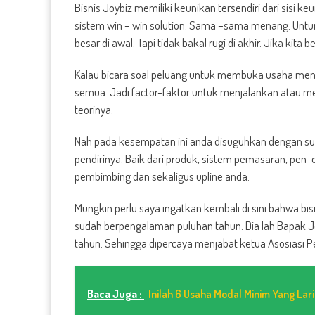
Bisnis Joybiz memiliki keunikan tersendiri dari sisi
sistem win – win solution. Sama –sama menang. Unt
besar di awal. Tapi tidak bakal rugi di akhir. Jika kita
Kalau bicara soal peluang untuk membuka usaha mem
semua. Jadi factor-faktor untuk menjalankan atau mem
teorinya.
Nah pada kesempatan ini anda disuguhkan dengan suat
pendirinya. Baik dari produk, sistem pemasaran, pen-
pembimbing dan sekaligus upline anda.
Mungkin perlu saya ingatkan kembali di sini bahwa bisn
sudah berpengalaman puluhan tahun. Dia lah Bapak Jo
tahun. Sehingga dipercaya menjabat ketua Asosiasi P
Baca Juga :
Inilah 6 Usaha Modal Minim Yang Lar