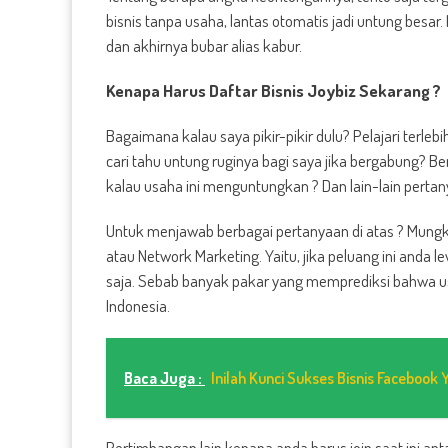
bisnis tanpa usaha, lantas otomatis jadi untung besar.
dan akhirnya bubar alias kabur.
Kenapa Harus Daftar Bisnis Joybiz Sekarang ?
Bagaimana kalau saya pikir-pikir dulu? Pelajari terle
cari tahu untung ruginya bagi saya jika bergabung? 
kalau usaha ini menguntungkan ? Dan lain-lain pertan
Untuk menjawab berbagai pertanyaan di atas ? Mungkin 
atau Network Marketing. Yaitu, jika peluang ini anda
saja. Sebab banyak pakar yang memprediksi bahwa us
Indonesia.
Baca Juga :
Inilah Kunci Sukses Bisnis Facebook 
Pertimbangan lain kenapa anda harus join saat ini antar