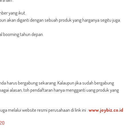
mber yang ikut.
upun akan diganti dengan sebuah produk yang harganya segitu juga.
al booming tahun depan.
 anda harus bergabung sekarang. Kalaupun jika sudah bergabung
rbagai alasan, toh pendaftaran hanya mengganti uang produk yang
uga melalui website resmi perusahaan di link ini :
www.joybiz.co.id
420