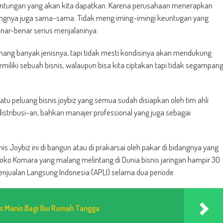
 keuntungan yang akan kita dapatkan. Karena perusahaan menerapkan
ungnya juga sama-sama. Tidak meng iming-imingi keuntugan yang
 benar-benar serius menjalaninya.
ang banyak jenisnya, tapi tidak mesti kondisinya akan mendukung
iliki sebuah bisnis, walaupun bisa kita ciptakan tapi tidak segampan
u peluang bisnis joybiz yang semua sudah disiapkan oleh tim ahli
distribusi-an, bahkan manajer professional yang juga sebagai
is Joybiz ini di bangun atau di prakarsai oleh pakar di bidangnya yang
ko Komara yang malang melintang di Dunia bisnis jaringan hampir 30
enjualan Langsung Indonesia (APLI) selama dua periode.
is Manis Bagi Ibu Rumah Tangga