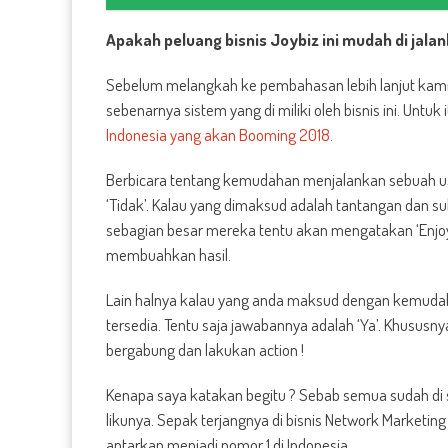
Apakah peluang bisnis Joybiz ini mudah di jalan
Sebelum melangkah ke pembahasan lebih lanjut kami 
sebenarnya sistem yang di miliki oleh bisnis ini. Untuk
Indonesia yang akan Booming 2018
.
Berbicara tentang kemudahan menjalankan sebuah u
‘Tidak’. Kalau yang dimaksud adalah tantangan dan 
sebagian besar mereka tentu akan mengatakan ‘Enjoy’
membuahkan hasil.
Lain halnya kalau yang anda maksud dengan kemudahan 
tersedia. Tentu saja jawabannya adalah ‘Ya’. Khususnya
bergabung dan lakukan action !
Kenapa saya katakan begitu ? Sebab semua sudah di s
likunya. Sepak terjangnya di bisnis Network Marketing
antarkan menjadi nomor 1 di Indonesia.