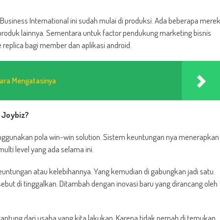
Business International ini sudah mulai di produksi. Ada beberapa mere
produk lainnya. Sementara untuk factor pendukung marketing bisnis
 replica bagi member dan aplikasi android.
 Cara Mengatasinya
 Joybiz?
enggunakan pola win-win solution. Sistem keuntungan nya menerapkan
multi level yang ada selama ini.
 keuntungan atau kelebihannya. Yang kemudian di gabungkan jadi satu.
but di tinggalkan. Ditambah dengan inovasi baru yang dirancang oleh
antung dari usaha yang kita lakukan. Karena tidak pernah di temukan