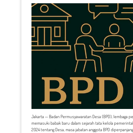
Jakarta — Badan Permusyawaratan Desa (BPD), lembaga peng
memasuki babak baru dalam sejarah tata kelola pemerint
2024 tentang Desa, masa jabatan anggota BPD diperpanjan