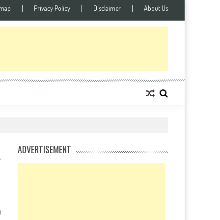
emap
Privacy Policy
Disclaimer
About Us
ADVERTISEMENT
0