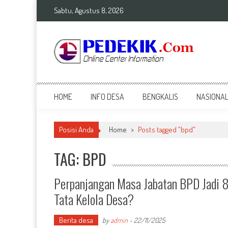
Skip
Sabtu, Agustus 8, 2026
to
content
Top Info
Berita Terkini Bengkalis dan Nasional
HOME
INFO DESA
BENGKALIS
NASIONA
Posisi Anda
Home
>
Posts tagged "bpd"
TAG: BPD
Perpanjangan Masa Jabatan BPD Jadi 8
Tata Kelola Desa?
Berita desa
by
admin
-
22/11/2025