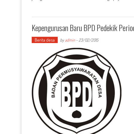
Kepengurusan Baru BPD Pedekik Peri
Berita desa
by
admin
-
23/02/2015