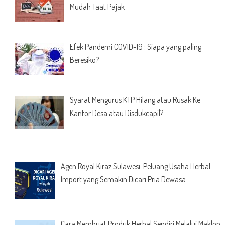
Mudah Taat Pajak
Efek Pandemi COVID-19 : Siapa yang paling
Beresiko?
Syarat Mengurus KTP Hilang atau Rusak Ke
Kantor Desa atau Disdukcapil?
Agen Royal Kiraz Sulawesi: Peluang Usaha Herbal
Import yang Semakin Dicari Pria Dewasa
Cara Membuat Produk Herbal Sendiri Melalui Maklon