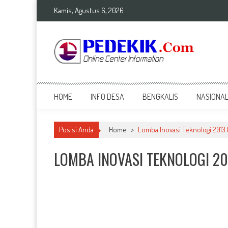
Skip
Kamis, Agustus 6, 2026
to
content
Top Info
Berita Terkini Bengkalis dan Nasional
HOME
INFO DESA
BENGKALIS
NASIONA
Posisi Anda
Home
>
Lomba Inovasi Teknologi 2013 
LOMBA INOVASI TEKNOLOGI 20