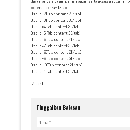
daya manusia dalam pemanfaatan serta akses alat dan in
potensi daerah.[/tab]
[tab id=2]Tab content 2[/tab]
[tab id=3]Tab content 3[/tab]
[tab id=4]Tab content 2[/tab]
[tab id=5]Tab content 3[/tab]
[tab id=6]Tab content 2[/tab]
[tab id=7]Tab content 3[/tab]
[tab id=8]Tab content 2[/tab]
[tab id=9]Tab content 3[/tab]
[tab id=10]Tab content 2[/tab]
[tab id=11]Tab content 3[/tab]
[/tabs]
Tinggalkan Balasan