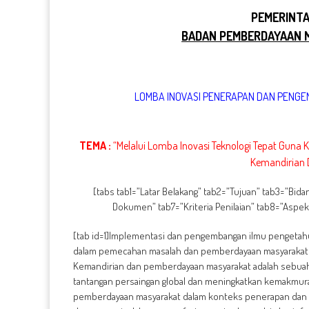
PEMERINTA
BADAN PEMBERDAYAAN 
LOMBA INOVASI PENERAPAN DAN PENGE
TEMA :
“Melalui Lomba Inovasi Teknologi Tepat Guna K
Kemandirian 
[tabs tab1=”Latar Belakang” tab2=”Tujuan” tab3=”Bid
Dokumen” tab7=”Kriteria Penilaian” tab8=”Aspek 
[tab id=1]Implementasi dan pengembangan ilmu pengetahu
dalam pemecahan masalah dan pemberdayaan masyarakat 
Kemandirian dan pemberdayaan masyarakat adalah sebua
tantangan persaingan global dan meningkatkan kemakmuran
pemberdayaan masyarakat dalam konteks penerapan dan p