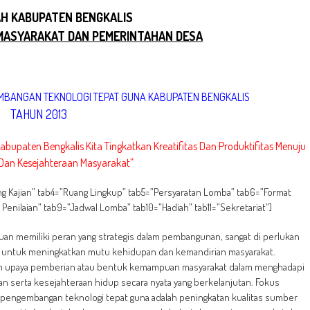
H KABUPATEN BENGKALIS
MASYARAKAT DAN PEMERINTAHAN DESA
MBANGAN TEKNOLOGI TEPAT GUNA
KABUPATEN BENGKALIS
TAHUN 2013
abupaten Bengkalis Kita Tingkatkan Kreatifitas Dan Produktifitas Menuju
Dan Kesejahteraan Masyarakat”
ang Kajian” tab4=”Ruang Lingkup” tab5=”Persyaratan Lomba” tab6=”Format
Penilaian” tab9=”Jadwal Lomba” tab10=”Hadiah” tab11=”Sekretariat”]
an memiliki peran yang strategis dalam pembangunan, sangat di perlukan
untuk meningkatkan mutu kehidupan dan kemandirian masyarakat.
h upaya pemberian atau bentuk kemampuan masyarakat dalam menghadapi
 serta kesejahteraan hidup secara nyata yang berkelanjutan. Fokus
engembangan teknologi tepat guna adalah peningkatan kualitas sumber