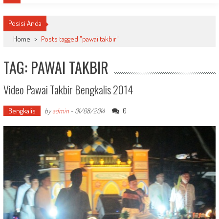
Posisi Anda
Home
>
Posts tagged "pawai takbir"
TAG: PAWAI TAKBIR
Video Pawai Takbir Bengkalis 2014
Bengkalis
0
by
admin
-
01/08/2014