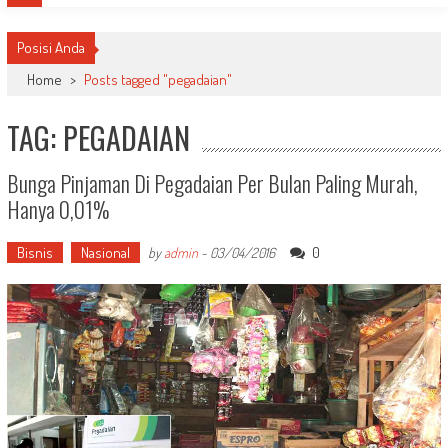
Posisi Anda
Home
>
Posts tagged "pegadaian"
TAG: PEGADAIAN
Bunga Pinjaman Di Pegadaian Per Bulan Paling Murah,
Hanya 0,01%
Bisnis
Nasional
0
by
admin
-
03/04/2016