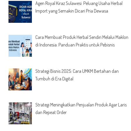
Agen Royal Kiraz Sulawesi: Peluang Usaha Herbal
Import yang Semakin Dicari Pria Dewasa
Cara Membuat Produk Herbal Sendiri Melalui Maklon
di Indonesia: Panduan Praktis untuk Pebisnis
Strategi Bisnis 2025: Cara UMKM Bertahan dan
Tumbuh di Era Digital
Strategi Meningkatkan Penjualan Produk Agar Laris
dan Repeat Order