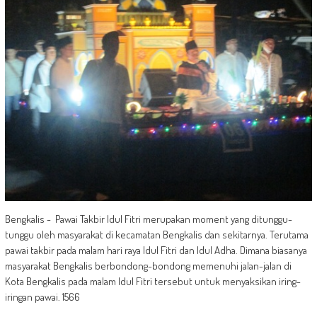
Bengkalis - Pawai Takbir Idul Fitri merupakan moment yang ditunggu-
tunggu oleh masyarakat di kecamatan Bengkalis dan sekitarnya. Terutama
pawai takbir pada malam hari raya Idul Fitri dan Idul Adha. Dimana biasanya
masyarakat Bengkalis berbondong-bondong memenuhi jalan-jalan di
Kota Bengkalis pada malam Idul Fitri tersebut untuk menyaksikan iring-
iringan pawai. 1566