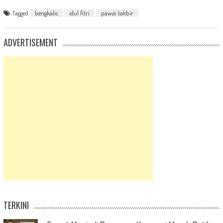
Tagged
bengkalis
idul fitri
pawai takbir
ADVERTISEMENT
TERKINI