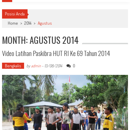
Posisi Anda
Home
>
2014
>
Agustus
MONTH: AGUSTUS 2014
Video Latihan Paskibra HUT RI Ke 69 Tahun 2014
Bengkalis
0
by
admin
-
13/08/2014