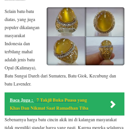
Selain batu-batu
diatas, yang juga
populer dikalangan
masyarakat
Indonesia dan
terbilang mahal
adalah jenis batu
Opal (Kalimaya),
Batu Sungai Dareh dari Sumatera, Batu Giok, Kecubung dan
batu Lavender.
Baca Juga :
7 Takjil Buka Puasa yang
Khas Dan Nikmat Saat Ramadhan Tiba
Sebenarnya harga batu cincin akik ini di kalangan masyarakat
tidak memiliki standar harga yang pasti. Karena mereka selalunya