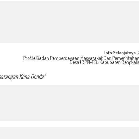
Info Selanjutnya
Profile Badan Pemberdayaan Masyarakat Dan Pemerintaha
Desa (BPM-PD) Kabupaten Bengkali
barangan Kena Denda
”