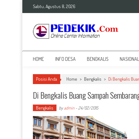
Skip
Sabtu, Agustus 8, 2026
to
content
Top Info
Berita Terkini Bengkalis dan Nasional
HOME
INFO DESA
BENGKALIS
NASIONA
Posisi Anda
Home
>
Bengkalis
>
Di Bengkalis Bu
Di Bengkalis Buang Sampah Sembaran
Bengkalis
by
admin
-
24/02/2015