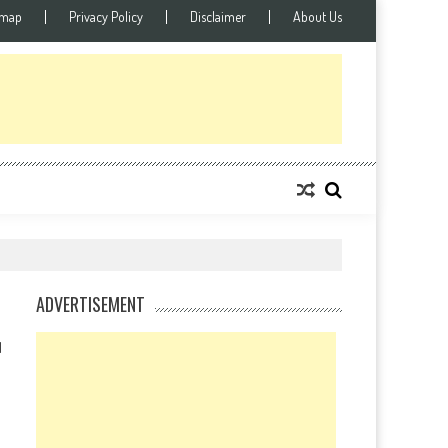
emap
Privacy Policy
Disclaimer
About Us
ADVERTISEMENT
1