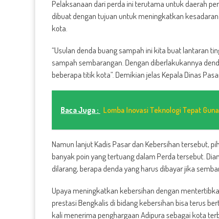
Pelaksanaan dari
perda ini terutama untuk daerah per
dibuat dengan tujuan untuk meningkatkan kesadara
kota.
“Usulan denda buang sampah ini kita buat lantaran 
sampah sembarangan. Dengan diberlakukannya denda
beberapa titik kota”. Demikian jelas Kepala Dinas Pasa
Baca Juga :
Lomba Inovasi Teknologi Tepat Gun
Namun lanjut Kadis Pasar dan Kebersihan tersebut, p
banyak poin yang tertuang dalam Perda tersebut. Di
dilarang, berapa denda yang harus dibayar jika semb
Upaya meningkatkan kebersihan dengan mentertibkan
prestasi Bengkalis di bidang kebersihan bisa terus be
kali menerima penghargaan Adipura sebagai kota terbe