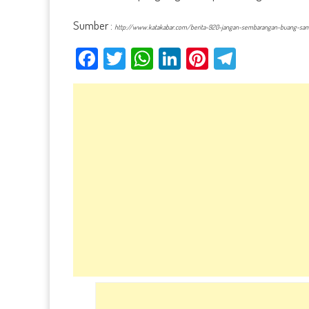
Sumber :
http://www.katakabar.com/berita-920-jangan-sembarangan-buang-sam
Facebook
Twitter
WhatsApp
LinkedIn
Pinterest
Telegra