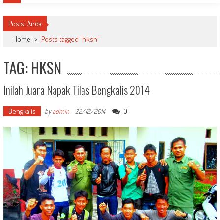
Posisi Anda
Home
>
Posts tagged "hksn"
TAG: HKSN
Inilah Juara Napak Tilas Bengkalis 2014
Bengkalis
0
by
admin
-
22/12/2014