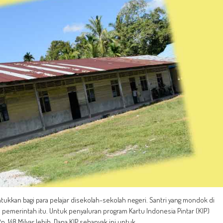
runtukkan bagi para pelajar disekolah-sekolah negeri. Santri yang mondok di
emerintah itu. Untuk penyaluran program Kartu Indonesia Pintar (KIP)
. 148 Milyar lebih. Dana KIP sebanyak ini untuk