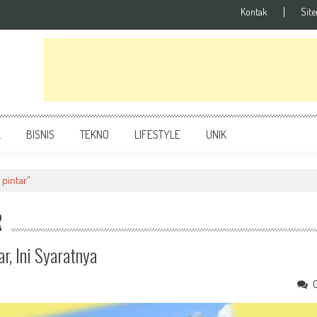
Kontak
Sit
L
BISNIS
TEKNO
LIFESTYLE
UNIK
 pintar"
R
r, Ini Syaratnya