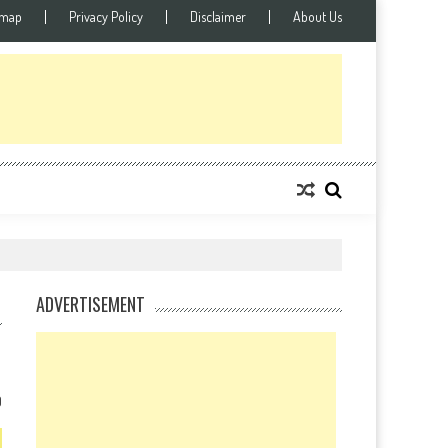
emap
Privacy Policy
Disclaimer
About Us
ADVERTISEMENT
0