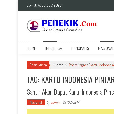
Skip
Jumat, Agustus 7, 2026
to
content
Top Info
Berita Terkini Bengkalis dan Nasional
HOME
INFO DESA
BENGKALIS
NASIONA
Posisi Anda
Home
>
Posts tagged "kartu indonesia
TAG: KARTU INDONESIA PINTA
Santri Akan Dapat Kartu Indonesia Pinta
Nasional
by
admin
-
09/03/2017