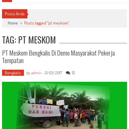
Posisi Anda
Home
>
Posts tagged "pt meskom"
TAG: PT MESKOM
PT Meskom Bengkalis Di Demo Masyarakat Pekerja
Tempatan
Bengkalis
0
by
admin
-
31/03/2017