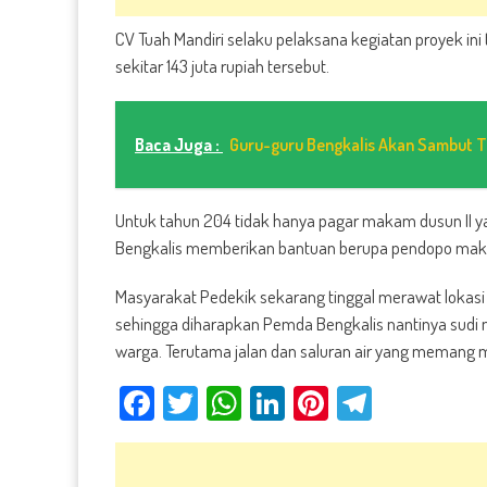
CV Tuah Mandiri selaku pelaksana kegiatan proyek ini 
sekitar 143 juta rupiah tersebut.
Baca Juga :
Guru-guru Bengkalis Akan Sambut T
Untuk tahun 204 tidak hanya pagar makam dusun II y
Bengkalis memberikan bantuan berupa pendopo makam
Masyarakat Pedekik sekarang tinggal merawat lokasi
sehingga diharapkan Pemda Bengkalis nantinya sudi m
warga. Terutama jalan dan saluran air yang memang 
Facebook
Twitter
WhatsApp
LinkedIn
Pinterest
Telegra