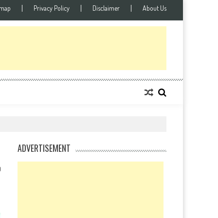
emap
Privacy Policy
Disclaimer
About Us
ADVERTISEMENT
0