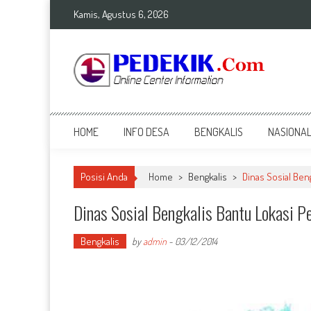
Skip
Kamis, Agustus 6, 2026
to
content
Top Info
Berita Terkini Bengkalis dan Nasional
HOME
INFO DESA
BENGKALIS
NASIONA
Posisi Anda
Home
>
Bengkalis
>
Dinas Sosial Be
Dinas Sosial Bengkalis Bantu Lokasi
Bengkalis
by
admin
-
03/12/2014