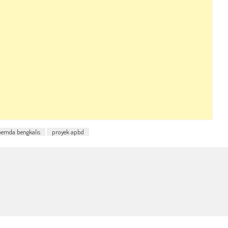
pemda bengkalis
proyek apbd