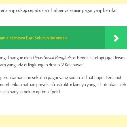
terbilang cukup cepat dalam hal penyelesaian pagar yang bernilai
amu Istimewa Dari Seluruh Indonesia
ang dibangun oleh
Dinas Sosial Bengkalis
di Pedekik, tetapi juga Dinsos
 yang ada di lingkungan dusun IV Kelapasari.
 pemakaman dan sekalian pagar yang sudah terlihat bagus tersebut,
emberikan batuan proyek infrastruktur lainnya yang di butuhkan oleh
masih banyak belum optimal.(pdk)
m