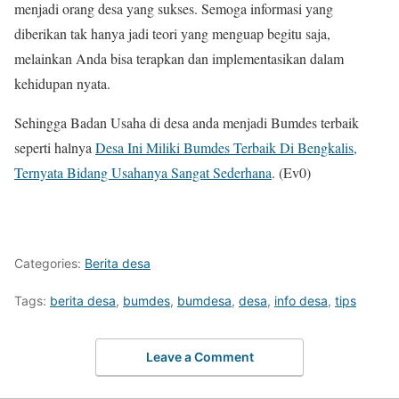
menjadi orang desa yang sukses. Semoga informasi yang
diberikan tak hanya jadi teori yang menguap begitu saja,
melainkan Anda bisa terapkan dan implementasikan dalam
kehidupan nyata.
Sehingga Badan Usaha di desa anda menjadi Bumdes terbaik
seperti halnya
Desa Ini Miliki Bumdes Terbaik Di Bengkalis,
Ternyata Bidang Usahanya Sangat Sederhana
. (Ev0)
Categories:
Berita desa
Tags:
berita desa
,
bumdes
,
bumdesa
,
desa
,
info desa
,
tips
Leave a Comment