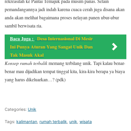
rekreasilah ke Pantai Temajuk pada musim panas. Selain
pemandangannya jadi indah karena cuaca cerah juga disana akan
anda akan melihat bagaimana proses nelayan panen ubur-ubur
sambil berwisata ria.
Baca Juga :
Desa Internasional Di Mesir
Ini Punya Aturan Yang Sangat Unik Dan
Tak Masuk Akal
Konsep rumah terbalik
memang terbilang unik. Tapi kalau benar-
benar mau dijadikan tempat tinggal kita, kira-kira berapa ya biaya
yang harus dikeluarkan…? (pdk)
Categories:
Unik
Tags:
kalimantan
,
rumah terbalik
,
unik
,
wisata