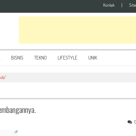
Kontak
Sit
L
BISNIS
TEKNO
LIFESTYLE
UNIK
ada"
kembangannya.