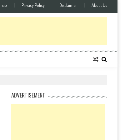
emap
Privacy Policy
Disclaimer
About Us
ADVERTISEMENT
0