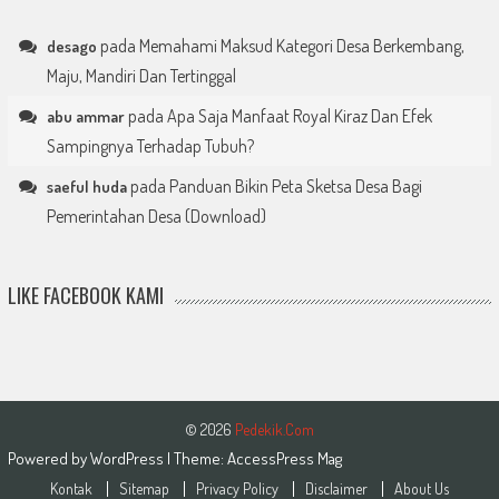
pada
Memahami Maksud Kategori Desa Berkembang,
desago
Maju, Mandiri Dan Tertinggal
pada
Apa Saja Manfaat Royal Kiraz Dan Efek
abu ammar
Sampingnya Terhadap Tubuh?
pada
Panduan Bikin Peta Sketsa Desa Bagi
saeful huda
Pemerintahan Desa (Download)
LIKE FACEBOOK KAMI
© 2026
Pedekik.Com
Powered by
WordPress
| Theme:
AccessPress Mag
Kontak
Sitemap
Privacy Policy
Disclaimer
About Us