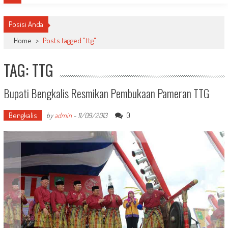
Posisi Anda
Home
>
Posts tagged "ttg"
TAG: TTG
Bupati Bengkalis Resmikan Pembukaan Pameran TTG
Bengkalis
0
by
admin
-
11/09/2013