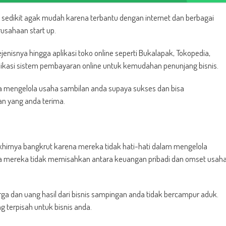
gan sedikit agak mudah karena terbantu dengan internet dan berbagai
usahaan start up.
sejenisnya hingga aplikasi toko online seperti Bukalapak, Tokopedia,
aplikasi sistem pembayaran online untuk kemudahan penunjang bisnis.
ara mengelola usaha sambilan anda supaya sukses dan bisa
an yang anda terima.
irnya bangkrut karena mereka tidak hati-hati dalam mengelola
na mereka tidak memisahkan antara keuangan pribadi dan omset usah
a dan uang hasil dari bisnis sampingan anda tidak bercampur aduk.
g terpisah untuk bisnis anda.