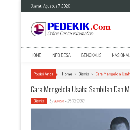
Skip
Jumat, Agustus 7, 2026
to
content
Top Info
Berita Terkini Bengkalis dan Nasional
HOME
INFO DESA
BENGKALIS
NASIONA
Posisi Anda
Home
>
Bisnis
>
Cara Mengelola Usa
Cara Mengelola Usaha Sambilan Dan M
Bisnis
by
admin
-
21/10/2018