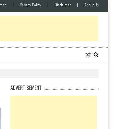
emap
Privacy Policy
Disclaimer
About Us
ADVERTISEMENT
0