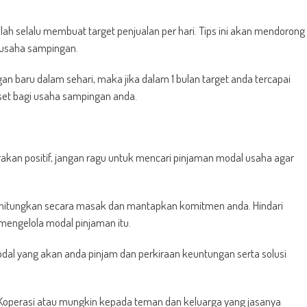
lah selalu membuat target penjualan per hari. Tips ini akan mendorong
usaha sampingan.
 baru dalam sehari, maka jika dalam 1 bulan target anda tercapai
et bagi usaha sampingan anda.
akan positif, jangan ragu untuk mencari pinjaman modal usaha agar
Perhitungkan secara masak dan mantapkan komitmen anda. Hindari
engelola modal pinjaman itu.
al yang akan anda pinjam dan perkiraan keuntungan serta solusi
 Koperasi atau mungkin kepada teman dan keluarga yang jasanya