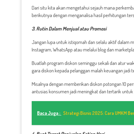
Dari situ kita akan mengetahui sejauh mana perkemba
berikutnya dengan menganalisa hasil perhitungan ter
3. Rutin Dalam Menjual atau Promosi
Jangan lupa untuk istiqomah dan selalu aktif dalam me
Instagram, WhatsApp atau melalui blog dan marketpla
Buatlah program diskon seminggu sekali dan atur wa
gara diskon kepada pelanggan malah keuangan jadi t
Misalnya dengan memberikan diskon potongan 10 persen
antusias konsumen jadi meningkat dan tertarik untu
Baca Juga :
Strategi Bisnis 2025: Cara UMKM Ber
4. Buat Target Penjualan Setiap Hari