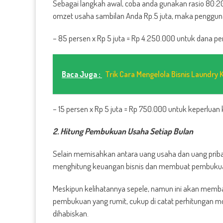
Sebagai langkah awal, coba anda gunakan rasio 80:2
omzet usaha sambilan Anda Rp.5 juta, maka pengguna
– 85 persen x Rp 5 juta = Rp 4.250.000 untuk dana 
Baca Juga :
Trik Cara Mengelola Bisnis Laundry
– 15 persen x Rp 5 juta = Rp 750.000 untuk keperluan 
2. Hitung Pembukuan Usaha Setiap Bulan
Selain memisahkan antara uang usaha dan uang priba
menghitung keuangan bisnis dan membuat pembuku
Meskipun kelihatannya sepele, namun ini akan mem
pembukuan yang rumit, cukup di catat perhitungan mod
dihabiskan.