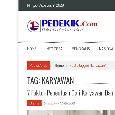
Skip
Minggu, Agustus 9, 2026
to
content
Top Info
Berita Terkini Bengkalis dan Nasional
HOME
INFO DESA
BENGKALIS
NASIONA
Posisi Anda
Home
>
Posts tagged "karyawan"
TAG: KARYAWAN
7 Faktor Penentuan Gaji Karyawan Dan
Bisnis
by
admin
-
10/10/2019