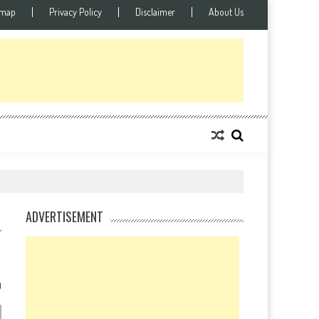
emap
Privacy Policy
Disclaimer
About Us
ADVERTISEMENT
0