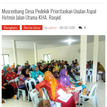
Musrenbang Desa Pedekik Prioritaskan Usulan Aspal
Hotmix Jalan Utama KHA. Rasyid
Bengkalis
Berita desa
0
by
admin
-
09/02/2015