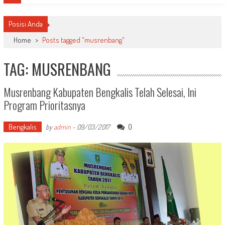
Posisi Anda
Home
>
Posts tagged "musrenbang"
TAG: MUSRENBANG
Musrenbang Kabupaten Bengkalis Telah Selesai, Ini
Program Prioritasnya
Bengkalis
0
by
admin
-
09/03/2017