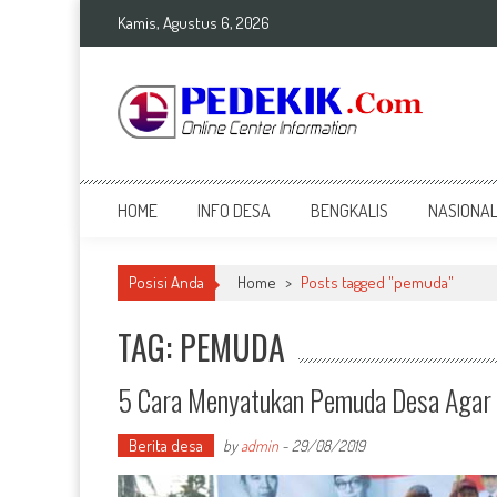
Skip
Kamis, Agustus 6, 2026
to
content
Top Info
Berita Terkini Bengkalis dan Nasional
HOME
INFO DESA
BENGKALIS
NASIONA
Posisi Anda
Home
>
Posts tagged "pemuda"
TAG: PEMUDA
5 Cara Menyatukan Pemuda Desa Agar
Berita desa
by
admin
-
29/08/2019