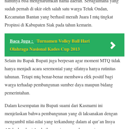
nantinya bisa mengharumkan nama daerah. Sebagaimana yang
sudah pernah di ukir oleh salah satu warga Teluk Ondan,
Kecamatan Bantan yang berhasil meraih Juara I mtq tingkat
Propinsi di Kabupaten Siak pada tahun kemarin.
Baca Juga :
Turnamen Volley Ball Hari
Olahraga Nasional Kades Cup 2013
Selain itu Bapak Bupati juga berpesan agar moment MTQ tidak
hanya menjadi acara seremonial yang sifatnya hanya rutinitas
tahunan. Tetapi mtq benar-benar membawa efek positif bagi
warga terhadap pembangunan sumber daya maupun bidang
pemerintahan.
Dalam kesempatan itu Bupati suami dari Kasmarni ini
menjelaskan bahwa pembangunan yang di laksanakan dengan
mengambil nilai-nilai yang terkandung dalam al qur’an Insya