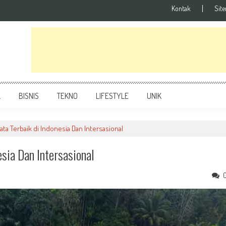
Kontak
Sit
L
BISNIS
TEKNO
LIFESTYLE
UNIK
ata Terbaik di Indonesia Dan Intersasional
sia Dan Intersasional