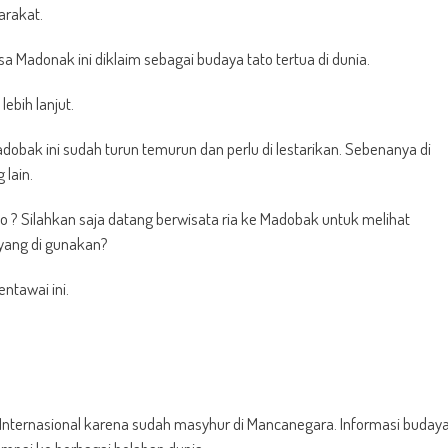
arakat.
Madonak ini diklaim sebagai budaya tato tertua di dunia.
ebih lanjut.
bak ini sudah turun temurun dan perlu di lestarikan. Sebenanya di
 lain.
 ? Silahkan saja datang berwisata ria ke Madobak untuk melihat
yang di gunakan?
ntawai ini.
s Internasional karena sudah masyhur di Mancanegara. Informasi buday