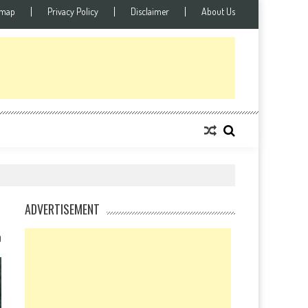
emap
Privacy Policy
Disclaimer
About Us
ADVERTISEMENT
0