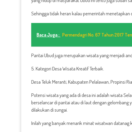
yang hidup di masyarakat Ubud ini tentu juga sudah s
Sehingga tidak heran kalau pemerintah menetapkan de
Baca Juga :
Permendagri No. 67 Tahun 2017 Te
Pantai Ubud juga merupakan wisata yang menjadi and
5. Kategori Desa Wisata Kreatif Terbaik.
Desa Teluk Meranti, Kabupaten Pelalawan, Propinsi Ri
Potensi wisata yang ada di desa ini adalah wisata Se
berselancar di pantai atau di laut dengan gelombang y
dilakukan di sungai.
Inilah yang banyak menarik minat wisatwan datanag ke 