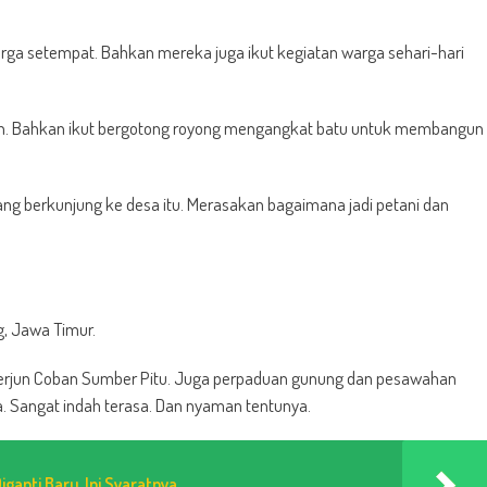
arga setempat. Bahkan mereka juga ikut kegiatan warga sehari-hari
lah. Bahkan ikut bergotong royong mengangkat batu untuk membangun
ang berkunjung ke desa itu. Merasakan bagaimana jadi petani dan
g, Jawa Timur.
ir Terjun Coban Sumber Pitu. Juga perpaduan gunung dan pesawahan
Sangat indah terasa. Dan nyaman tentunya.
ganti Baru, Ini Syaratnya