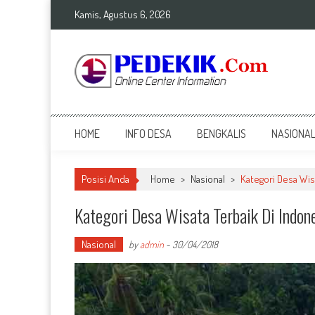
Skip
Kamis, Agustus 6, 2026
to
content
Top Info
Berita Terkini Bengkalis dan Nasional
HOME
INFO DESA
BENGKALIS
NASIONA
Posisi Anda
Home
>
Nasional
>
Kategori Desa Wis
Kategori Desa Wisata Terbaik Di Indone
Nasional
by
admin
-
30/04/2018