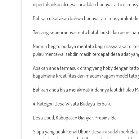
dipertahankan di desa ini adalah budaya tatto di masy
Bahkan dikatakan bahwa budaya tato masyarakat desa 
Tentang kebenrannya tentu butuh bukti dan penelitian l
Namun begitu budaya mentato bagi masyarakat di mado
pulau mentawai sebdiri masih terdapat desa adat yang
Apakah anda termasuk orang yang hoby dengan tattoo
bagaimana kreatifitas dan macam ragam model tato 
Bahkan anda bisa menikmati indahnya laut di Pulau Me
4. Kategori Desa Wisata Budaya Terbaik.
Desa Ubud, Kabupaten Gianyar, Propinsi Bali
Siapa yang tidak kenal Ubud? Desa ini sudah berkela