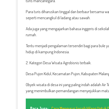
turis mancanegara.
Para turis diharuskan tinggal dan berbaur bersama w
seperti mencangkul di ladang atau sawah.
Ada juga yang mengajarkan bahasa inggeris di seko
rumah.
Tentu menjadi pengalaman tersendiri bagi para bule y
hidup di kampung Indonesia.
2. Kategori Desa Wisata Agrobisnis terbaik.
Desa Pujon Kidul, Kecamatan Pujon, Kabupaten Malan
Obyek wisata di desa ini yang paling indah adalah A
yang menimbulkan pemandangan menyejukkan mata. 
Baca Juga :
Cara Mengurus Ijazah Hilang Untuk Di